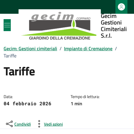
Vai ai contenuti
Vai al footer
Gecim
Gestioni
Cimiteriali
S.r.l.
Gecim: Gestioni cimiteriali
/
Impianto di Cremazione
/
Tariffe
Tariffe
Dettagli della notizia
Data:
Tempo di lettura:
1 min
04 febbraio 2026
Condividi
Vedi azioni