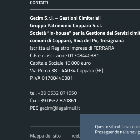
CONTATTI
Gecim S.r.l. – Gestioni Cimiteriali
Gruppo Patrimonio Copparo S.r.l.
Società “in-house” per la Gestione dei Servizi cimit
comuni di Copparo, Riva del Po, Tresignana
Iscritta al Registro Imprese di FERRARA
C.F. e n. iscrizione 01708440381
Capitale Sociale 10.000 euro
Via Roma 38 - 44034 Copparo (FE)
P.IVA 01708440381
tel.
+39 0532 871650
fax +39 0532 870861
PEC
gecim@legalmail.it
Questo sito utilizza cookie
Proseguendo nella navigaz
Mappa del sito
web by archimedia