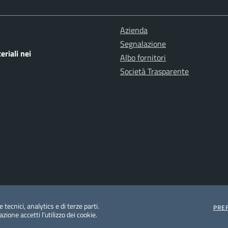
Azienda
Segnalazione
eriali nei
Albo fornitori
Società Trasparente
 tecnici, analytics e di terze parti.
PRE
ione accetti l’utilizzo dei cookie.