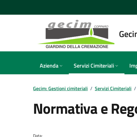
Vai ai contenuti
Vai al footer
Gecim
Azienda
Servizi Cimiteriali
Imp
Gecim: Gestioni cimiteriali
/
Servizi Cimiteriali
/
Normativa e Reg
Dettagli della notizi
Data: