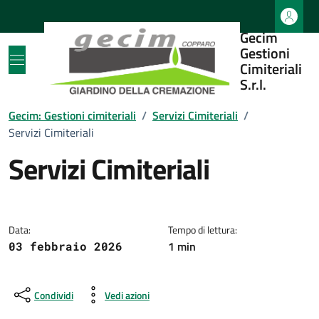
Vai ai contenuti
Vai al footer
Gecim
Gestioni
Cimiteriali
S.r.l.
Gecim: Gestioni cimiteriali
/
Servizi Cimiteriali
/
Servizi Cimiteriali
Servizi Cimiteriali
Dettagli della notizia
Data:
Tempo di lettura:
1 min
03 febbraio 2026
Condividi
Vedi azioni