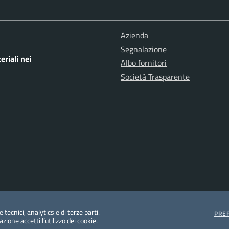
Azienda
Segnalazione
eriali nei
Albo fornitori
Società Trasparente
 tecnici, analytics e di terze parti.
PRE
ione accetti l’utilizzo dei cookie.