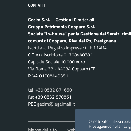
CONTATTI
Gecim S.r.l. – Gestioni Cimiteriali
Gruppo Patrimonio Copparo S.r.l.
Società “in-house” per la Gestione dei Servizi cimit
comuni di Copparo, Riva del Po, Tresignana
Iscritta al Registro Imprese di FERRARA
C.F. e n. iscrizione 01708440381
Capitale Sociale 10.000 euro
Via Roma 38 - 44034 Copparo (FE)
P.IVA 01708440381
tel.
+39 0532 871650
fax +39 0532 870861
PEC
gecim@legalmail.it
Questo sito utilizza cookie
Proseguendo nella navigaz
Mappa del sito
web by archimedia