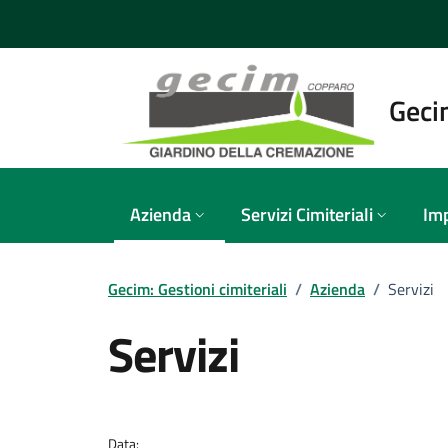
Vai ai contenuti
Vai al footer
Gecim
Azienda
Servizi Cimiteriali
Imp
Gecim: Gestioni cimiteriali
/
Azienda
/
Servizi
Servizi
Dettagli della notizi
Data: