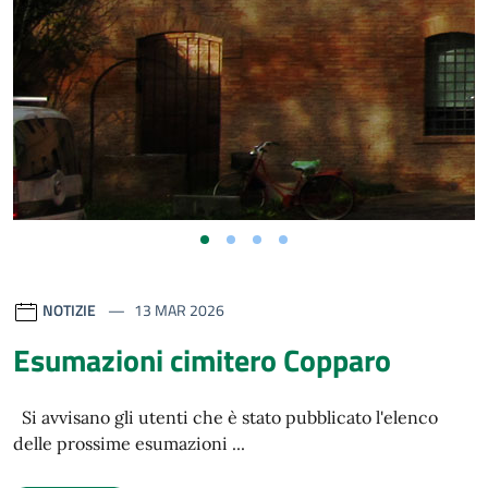
Slide 1
S
Contenuti in evidenza
NOTIZIE
13 MAR 2026
Esumazioni cimitero Copparo
Si avvisano gli utenti che è stato pubblicato l'elenco
delle prossime esumazioni ...